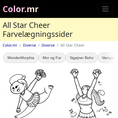
Color.mr
All Star Cheer
Farvelægningssider
Color.mr
Diverse
Diverse
All Star Cheer
WonderMorphia
Mor og Far
Sigøjner Boho
Vampyrpi