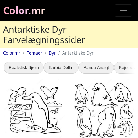
Color.mr
Antarktiske Dyr
Farvelægningssider
Color.mr
Temaer
Dyr
Antarktiske Dyr
Realistisk Bjørn
Barbie Delfin
Panda Ansigt
Kejsersv