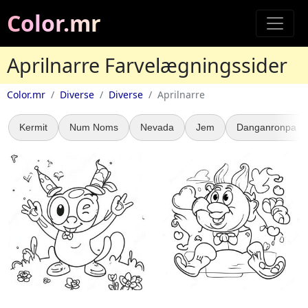
Color.mr
Aprilnarre Farvelægningssider
Color.mr
Diverse
Diverse
Aprilnarre
Kermit
Num Noms
Nevada
Jem
Danganronpa