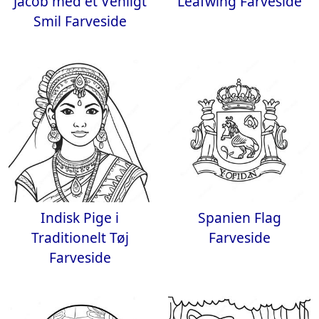
Jacob med et Venligt
Leafwing Farveside
Smil Farveside
Indisk Pige i
Spanien Flag
Traditionelt Tøj
Farveside
Farveside