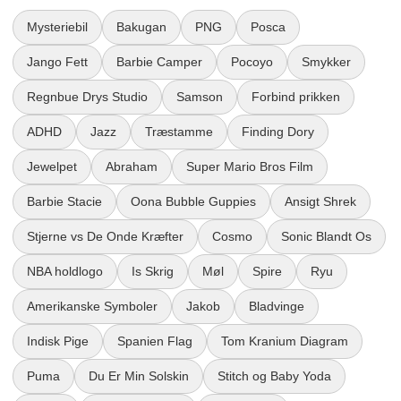
Mysteriebil
Bakugan
PNG
Posca
Jango Fett
Barbie Camper
Pocoyo
Smykker
Regnbue Drys Studio
Samson
Forbind prikken
ADHD
Jazz
Træstamme
Finding Dory
Jewelpet
Abraham
Super Mario Bros Film
Barbie Stacie
Oona Bubble Guppies
Ansigt Shrek
Stjerne vs De Onde Kræfter
Cosmo
Sonic Blandt Os
NBA holdlogo
Is Skrig
Møl
Spire
Ryu
Amerikanske Symboler
Jakob
Bladvinge
Indisk Pige
Spanien Flag
Tom Kranium Diagram
Puma
Du Er Min Solskin
Stitch og Baby Yoda