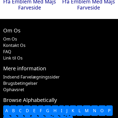
Ffa Emblem Med Majs
Ffa Emblem Med Majs
Farveside
Farveside
Om Os
Om Os
Kontakt Os
FAQ
Link til Os
Mere information
Indsend Farvelægningssider
Brugsbetingelser
Ophavsret
Browse Alphabetically
A
B
C
D
E
F
G
H
I
J
K
L
M
N
O
P