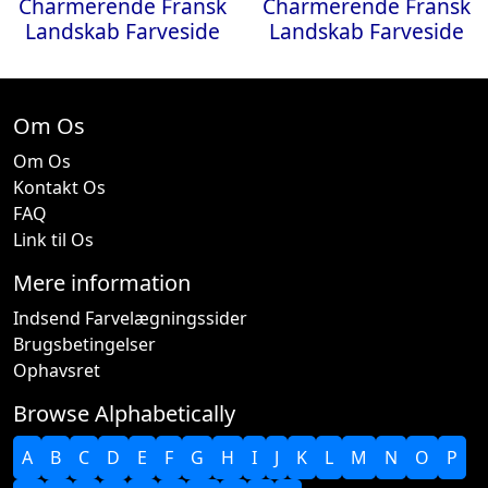
Charmerende Fransk
Charmerende Fransk
Landskab Farveside
Landskab Farveside
Om Os
Om Os
Kontakt Os
FAQ
Link til Os
Mere information
Indsend Farvelægningssider
Brugsbetingelser
Ophavsret
Browse Alphabetically
A
B
C
D
E
F
G
H
I
J
K
L
M
N
O
P