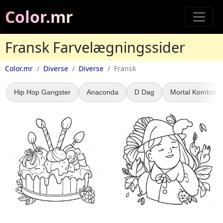
Color.mr
Fransk Farvelægningssider
Color.mr
Diverse
Diverse
Fransk
Hip Hop Gangster
Anaconda
D Dag
Mortal Kombat S