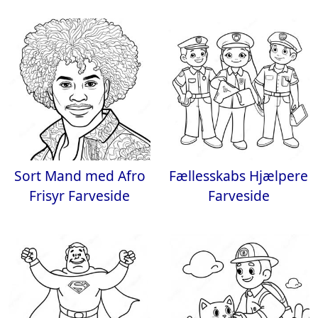
Sort Mand med Afro
Fællesskabs Hjælpere
Frisyr Farveside
Farveside