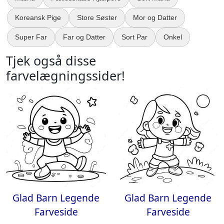
Koreansk Pige
Store Søster
Mor og Datter
Super Far
Far og Datter
Sort Par
Onkel
Tjek også disse
farvelægningssider!
Glad Barn Legende
Glad Barn Legende
Farveside
Farveside