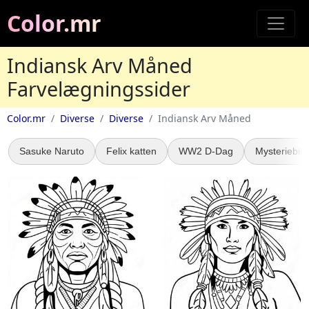
Color.mr
Indiansk Arv Måned
Farvelægningssider
Color.mr
Diverse
Diverse
Indiansk Arv Måned
Sasuke Naruto
Felix katten
WW2 D-Dag
Mysteriebil