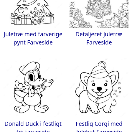
Juletræ med farverige
Detaljeret Juletræ
pynt Farveside
Farveside
Donald Duck i festligt
Festlig Corgi med
tøj farveside
Julehat Farveside