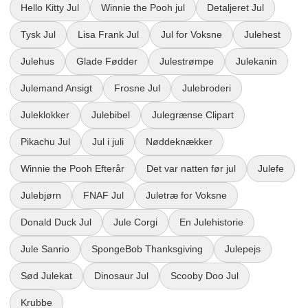
Hello Kitty Jul
Winnie the Pooh jul
Detaljeret Jul
Tysk Jul
Lisa Frank Jul
Jul for Voksne
Julehest
Julehus
Glade Fødder
Julestrømpe
Julekanin
Julemand Ansigt
Frosne Jul
Julebroderi
Juleklokker
Julebibel
Julegrænse Clipart
Pikachu Jul
Jul i juli
Nøddeknækker
Winnie the Pooh Efterår
Det var natten før jul
Julefe
Julebjørn
FNAF Jul
Juletræ for Voksne
Donald Duck Jul
Jule Corgi
En Julehistorie
Jule Sanrio
SpongeBob Thanksgiving
Julepejs
Sød Julekat
Dinosaur Jul
Scooby Doo Jul
Krubbe