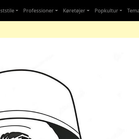
ststile
Professioner
Køretøjer
Popkultur
Tem