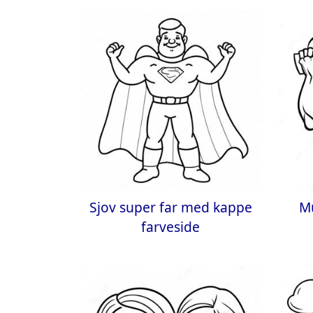
Sjov super far med kappe
M
farveside