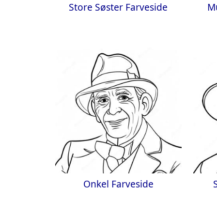
Store Søster Farveside
M
Onkel Farveside