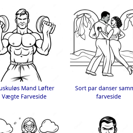
uskuløs Mand Løfter
Sort par danser sa
Vægte Farveside
farveside