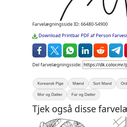
Farvelægningsside ID: 66480-54900
Download Printbar PDF af Person Farves
Del farvelægningsside:
Koreansk Pige
Mænd
Sort Mand
On
Mor og Datter
Far og Datter
Tjek også disse farvel