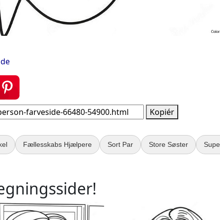
ide
Kopiér
kel
Fællesskabs Hjælpere
Sort Par
Store Søster
Supe
ægningssider!