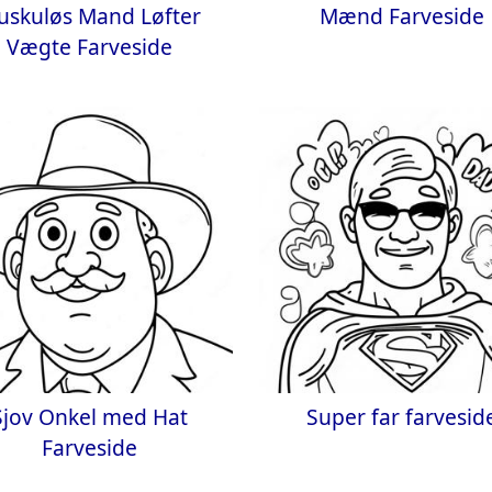
uskuløs Mand Løfter
Mænd Farveside
Vægte Farveside
Sjov Onkel med Hat
Super far farvesid
Farveside