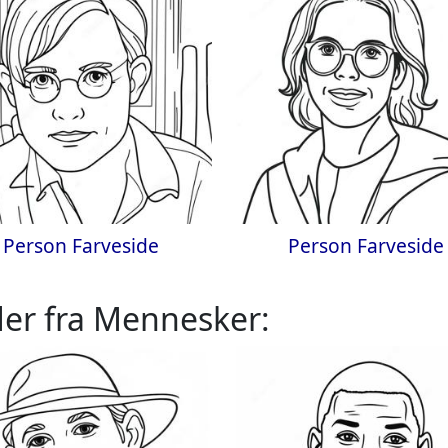
Person Farveside
Person Farveside
der fra Mennesker: