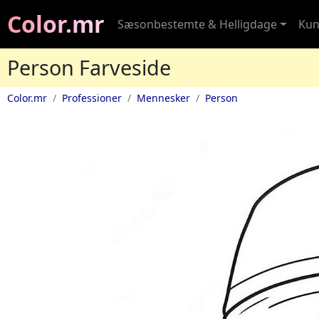
Color.mr
Sæsonbestemte & Helligdage
Kun
Person Farveside
Color.mr
Professioner
Mennesker
Person