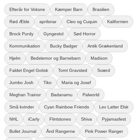
Efterår for Voksne
Kæmper Barn
Brasilien
Rød Æble
aprilsnar
Cleo og Cuquin
Kalifornien
Brock Purdy
Gyngestol
Sød Horror
Kommunikation
Bucky Badger
Antik Grækenland
Hjelm
Bedstemor og Barnebarn
Madison
Faldet Engel Gotisk
Tomt Gravsted
Sværd
Jumbo Josh
Tiko
Maria og Josef
Meghan Trainor
Badanamu
Palworld
Små kvinder
Cyan Rainbow Friends
Lev Latter Elsk
NHL
iCarly
Flintstones
Shiva
Pyjamasfest
Bullet Journal
Ånd Rangerne
Pink Power Ranger