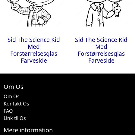
Sid The Science Kid
Sid The Science Kid
Med
Med
Forstørrelsesglas
Forstørrelsesglas
Farveside
Farveside
Om Os
Om Os
Kontakt Os
FAQ
Link til Os
Mere information