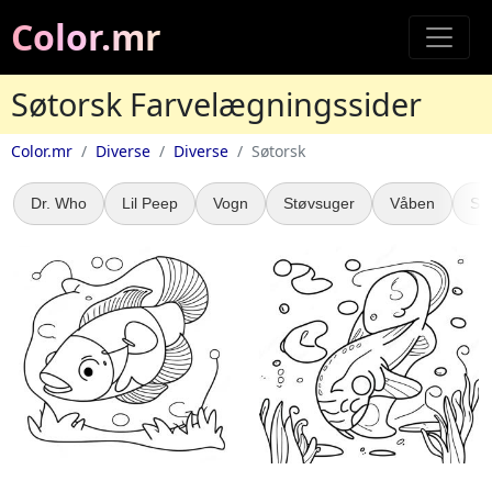
Color.mr
Søtorsk Farvelægningssider
Color.mr
Diverse
Diverse
Søtorsk
Dr. Who
Lil Peep
Vogn
Støvsuger
Våben
Sp