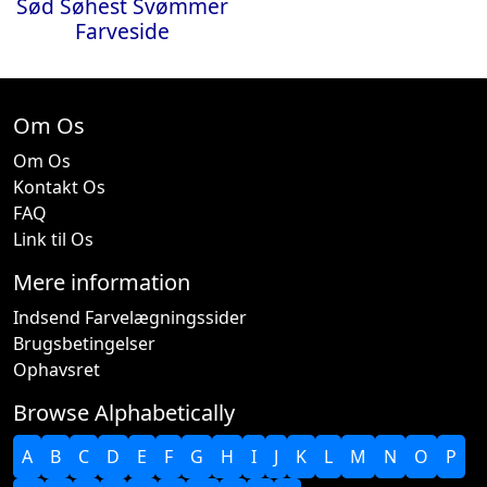
Sød Søhest Svømmer
Farveside
Om Os
Om Os
Kontakt Os
FAQ
Link til Os
Mere information
Indsend Farvelægningssider
Brugsbetingelser
Ophavsret
Browse Alphabetically
A
B
C
D
E
F
G
H
I
J
K
L
M
N
O
P