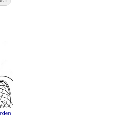
ruff
orden