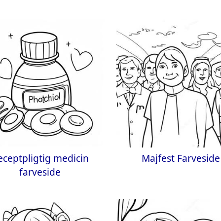
eceptpligtig medicin
Majfest Farveside
farveside