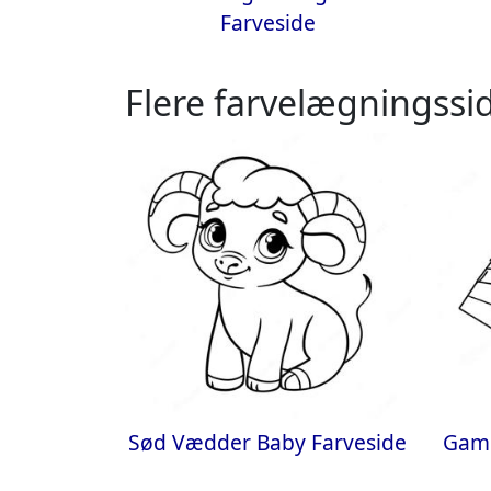
Farveside
Flere farvelægningssid
Sød Vædder Baby Farveside
Gamm