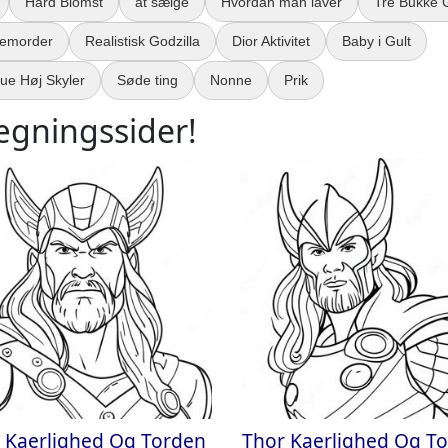
Hård Blomst
at sælge
Hvordan man laver
Tre Bukke G
iemorder
Realistisk Godzilla
Dior Aktivitet
Baby i Gult
ue Høj Skyler
Søde ting
Nonne
Prik
ægningssider!
 Kaerlighed Og Torden
Thor Kaerlighed Og T