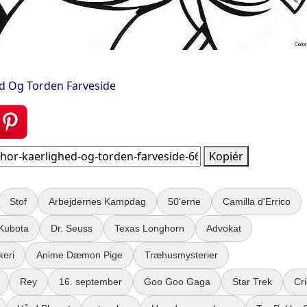
d Og Torden Farveside
Kopiér
Stof
Arbejdernes Kampdag
50'erne
Camilla d'Errico
Kubota
Dr. Seuss
Texas Longhorn
Advokat
keri
Anime Dæmon Pige
Træhusmysterier
Rey
16. september
Goo Goo Gaga
Star Trek
Cri