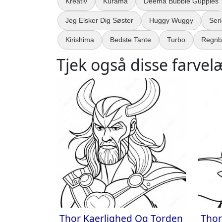
Kreativ
Kurama
Deema Bubble Guppies
Jeg Elsker Dig Søster
Huggy Wuggy
Ser
Kirishima
Bedste Tante
Turbo
Regnb
Tjek også disse farvel
Thor Kaerlighed Og Torden
Thor