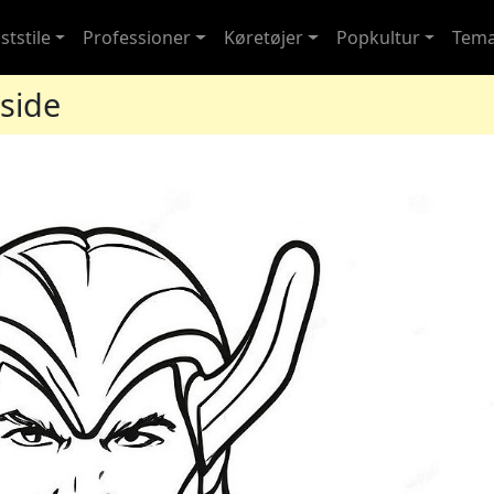
ststile
Professioner
Køretøjer
Popkultur
Tem
side