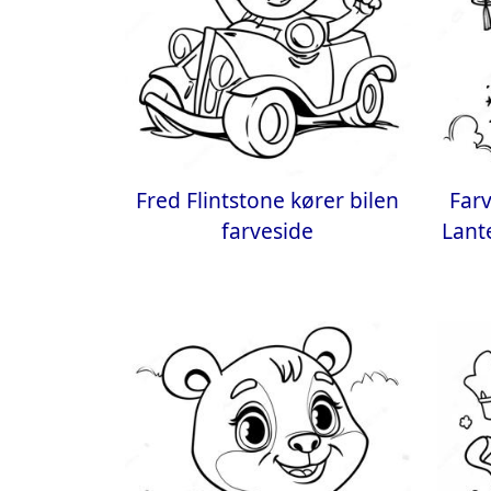
Fred Flintstone kører bilen
Far
farveside
Lant