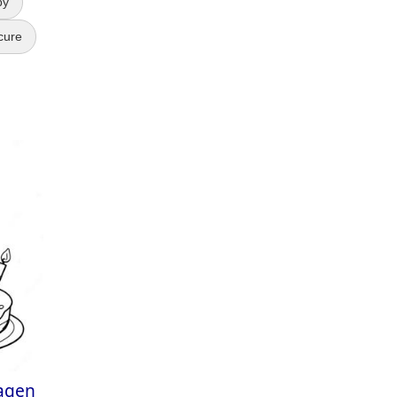
by
cure
dagen