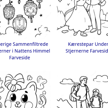
verige Sammenfiltrede
Kærestepar Unde
erner i Nattens Himmel
Stjernerne Farvesi
Farveside