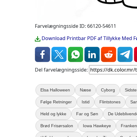
Farvelægningsside ID: 66120-54611
Download Printbar PDF af Tillykke Med F
Del farvelægningsside:
Elsa Halloween
Næse
Cyborg
Sidst
Følge Retninger
Istid
Flintstones
Sam
Held og lykke
Far og Søn
De Udeblivend
Brød Frisørsalon
Iowa Hawkeye
Franken