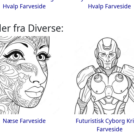
Hvalp Farveside
Hvalp Farveside
er fra Diverse:
Næse Farveside
Futuristisk Cyborg Kr
Farveside