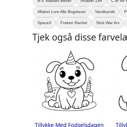
til 5. klasses elever
Invader Zim
C er for 
Alfabet Lore Alle Bogstaver
Vandkande
P
SpaceX
Frøken Rachel
Stick War Arv
Tjek også disse farvel
Tillykke Med Fodselsdagen
Till