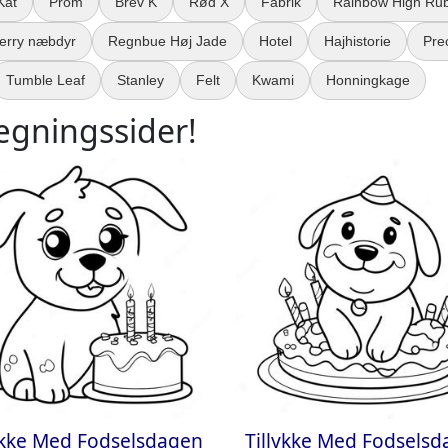
Kat
Prom
Brev K
Rød X
Fabrik
Rainbow High Ru
erry næbdyr
Regnbue Høj Jade
Hotel
Hajhistorie
Pre
Tumble Leaf
Stanley
Felt
Kwami
Honningkage
ægningssider!
ykke Med Fodselsdagen
Tillykke Med Fodsels