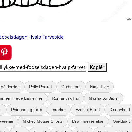
ødselsdagen Hvalp Farveside
Kopiér
e på Jorden
Polly Pocket
Guds Lam
Ninja Pige
menfiltrede Lanterner
Romantisk Par
Masha og Bjørn
e
Phineas og Ferb
mærker
Ezekiel Elliott
Disneyland
weenie
Mickey Mouse Shorts
Drømmeværelse
Gældsafvi