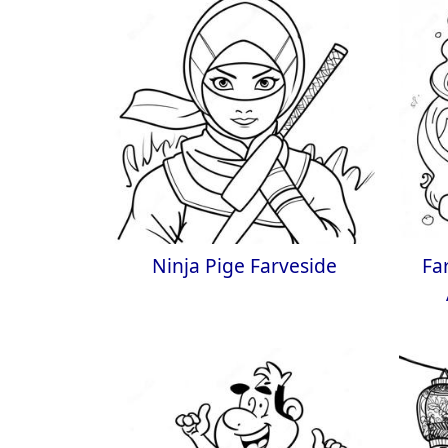
Ninja Pige Farveside
Fa