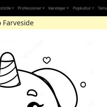
ststile
Professioner
Køretøjer
Popkultur
Tem
 Farveside