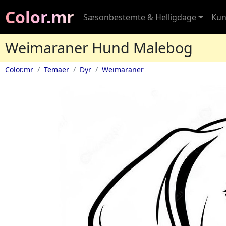
Color.mr
Sæsonbestemte & Helligdage
Kun
Weimaraner Hund Malebog
Color.mr
Temaer
Dyr
Weimaraner