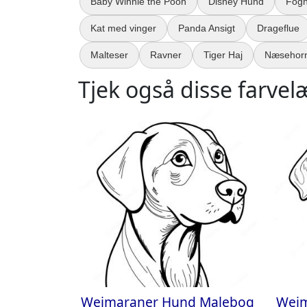
Baby Winnie the Pooh
Disney Hund
Fogh
Kat med vinger
Panda Ansigt
Drageflue
Malteser
Ravner
Tiger Haj
Næsehor
Tjek også disse farvel
Weimaraner Hund Malebog
Weim