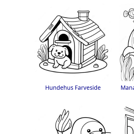
Hundehus Farveside
Mana