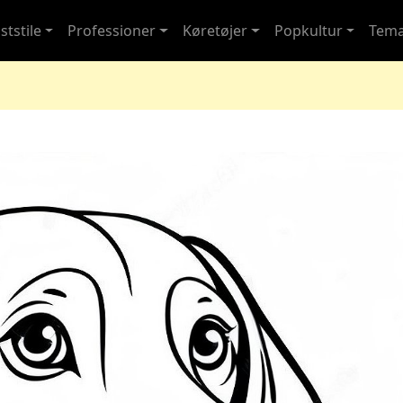
ststile
Professioner
Køretøjer
Popkultur
Tem