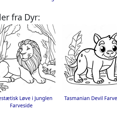
er fra Dyr:
stætisk Løve i Junglen
Tasmanian Devil Farv
Farveside