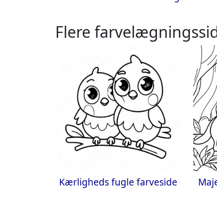
Flere farvelægningssid
Kærligheds fugle farveside
Maje