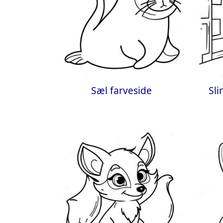
Sæl farveside
Sli