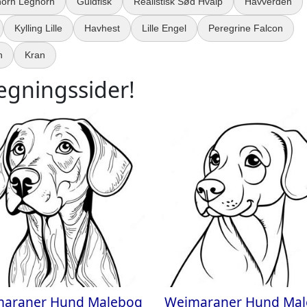
orn Leghorn
Guldfisk
Realistisk Sød Hvalp
Havverden
Kylling Lille
Havhest
Lille Engel
Peregrine Falcon
n
Kran
ægningssider!
araner Hund Malebog
Weimaraner Hund Ma