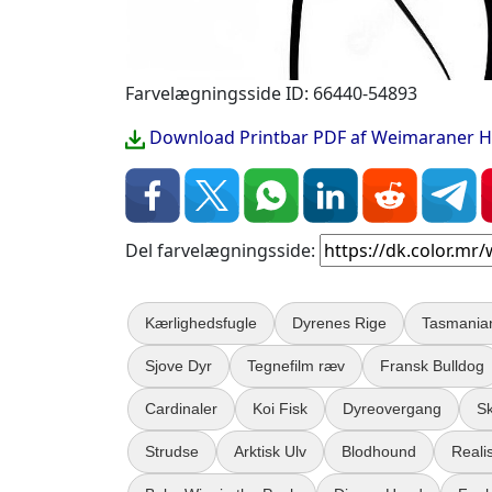
Farvelægningsside ID: 66440-54893
Download Printbar PDF af Weimaraner 
Del farvelægningsside:
Kærlighedsfugle
Dyrenes Rige
Tasmanian
Sjove Dyr
Tegnefilm ræv
Fransk Bulldog
Cardinaler
Koi Fisk
Dyreovergang
S
Strudse
Arktisk Ulv
Blodhound
Realis