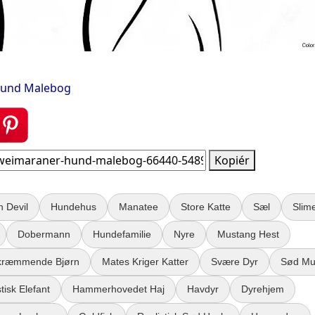
Hund Malebog
Kopiér
 Devil
Hundehus
Manatee
Store Katte
Sæl
Slim
Dobermann
Hundefamilie
Nyre
Mustang Hest
kræmmende Bjørn
Mates Kriger Katter
Svære Dyr
Sød Mu
tisk Elefant
Hammerhovedet Haj
Havdyr
Dyrehjem