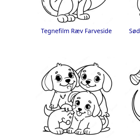
Tegnefilm Ræv Farveside
Sød