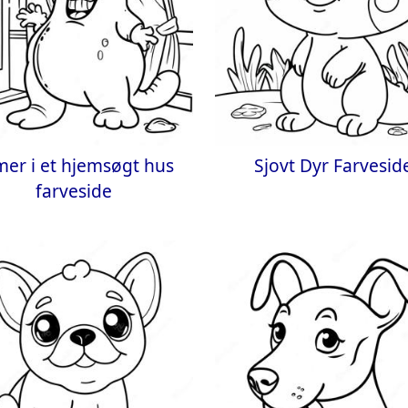
mer i et hjemsøgt hus
Sjovt Dyr Farvesid
farveside