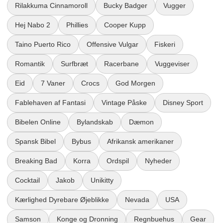
Rilakkuma Cinnamoroll
Bucky Badger
Vugger
Hej Nabo 2
Phillies
Cooper Kupp
Taino Puerto Rico
Offensive Vulgar
Fiskeri
Romantik
Surfbræt
Racerbane
Vuggeviser
Eid
7 Vaner
Crocs
God Morgen
Fablehaven af Fantasi
Vintage Påske
Disney Sport
Bibelen Online
Bylandskab
Dæmon
Spansk Bibel
Bybus
Afrikansk amerikaner
Breaking Bad
Korra
Ordspil
Nyheder
Cocktail
Jakob
Unikitty
Kærlighed Dyrebare Øjeblikke
Nevada
USA
Samson
Konge og Dronning
Regnbuehus
Gear