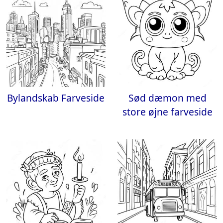
Bylandskab Farveside
Sød dæmon med
store øjne farveside