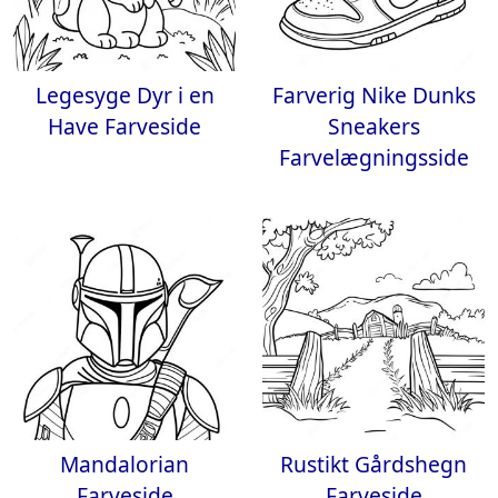
Legesyge Dyr i en
Farverig Nike Dunks
Have Farveside
Sneakers
Farvelægningsside
Mandalorian
Rustikt Gårdshegn
Farveside
Farveside