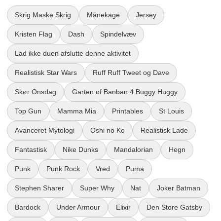
Skrig Maske Skrig
Månekage
Jersey
Kristen Flag
Dash
Spindelvæv
Lad ikke duen afslutte denne aktivitet
Realistisk Star Wars
Ruff Ruff Tweet og Dave
Skør Onsdag
Garten of Banban 4 Buggy Huggy
Top Gun
Mamma Mia
Printables
St Louis
Avanceret Mytologi
Oshi no Ko
Realistisk Lade
Fantastisk
Nike Dunks
Mandalorian
Hegn
Punk
Punk Rock
Vred
Puma
Stephen Sharer
Super Why
Nat
Joker Batman
Bardock
Under Armour
Elixir
Den Store Gatsby