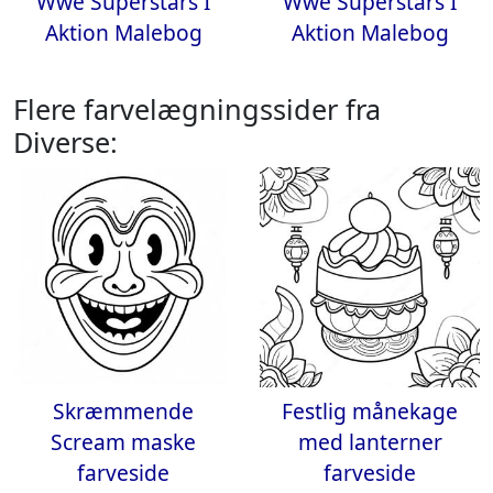
Wwe Superstars I
Wwe Superstars I
Aktion Malebog
Aktion Malebog
Flere farvelægningssider fra
Diverse:
Skræmmende
Festlig månekage
Scream maske
med lanterner
farveside
farveside