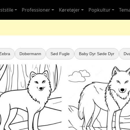
ststile
Professioner
Køretøjer
Popkultur
Tem
Zebra
Dobermann
Sød Fugle
Baby Dyr Søde Dyr
Dva