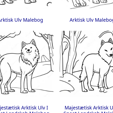
Arktisk Ulv Malebog
Arktisk Ulv Malebo
estætisk Arktisk Ulv I
Majestætisk Arktisk U