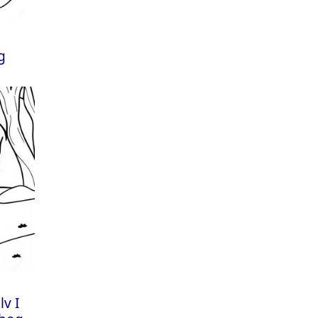
g
lv I