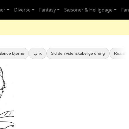
aer
Diverse
Fantasy
Sæsoner & Helligdage
Fan
lende Bjørne
Lynx
Sid den videnskabelige dreng
Realisti