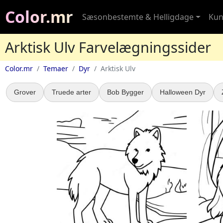
Color.mr
Sæsonbestemte & Helligdage
Kun
Arktisk Ulv Farvelægningssider
Color.mr
Temaer
Dyr
Arktisk Ulv
Grover
Truede arter
Bob Bygger
Halloween Dyr