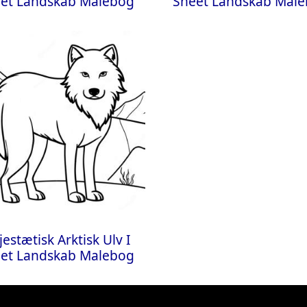
et Landskab Malebog
Sneet Landskab Mal
estætisk Arktisk Ulv I
et Landskab Malebog