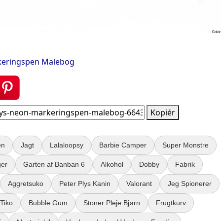
keringspen Malebog
Kopiér
en
Jagt
Lalaloopsy
Barbie Camper
Super Monstre
er
Garten af Banban 6
Alkohol
Dobby
Fabrik
Aggretsuko
Peter Plys Kanin
Valorant
Jeg Spionerer
Tiko
Bubble Gum
Stoner Pleje Bjørn
Frugtkurv