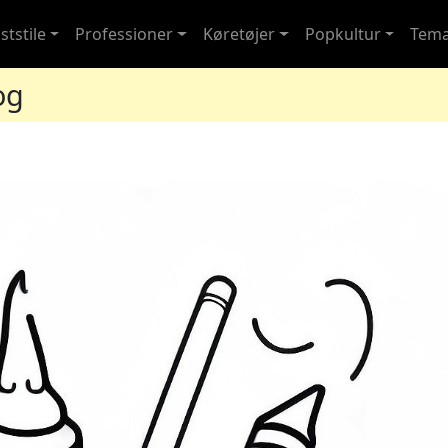
ststile
Professioner
Køretøjer
Popkultur
Tem
og