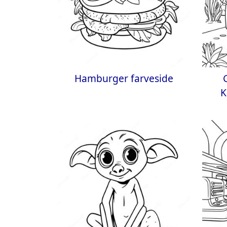
Hamburger farveside
K