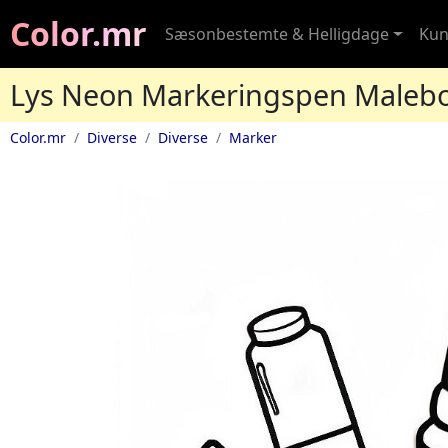
Color.mr
Sæsonbestemte & Helligdage
Kun
Lys Neon Markeringspen Maleb
Color.mr
Diverse
Diverse
Marker