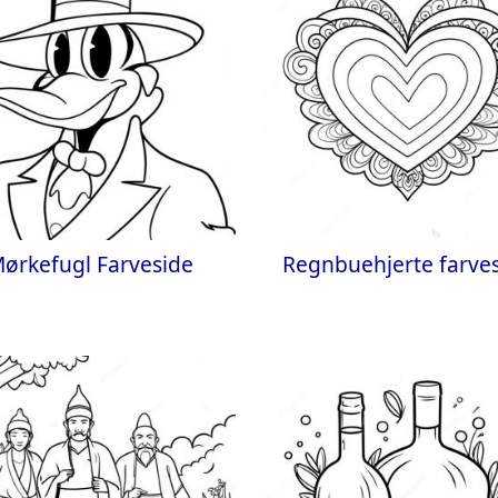
ørkefugl Farveside
Regnbuehjerte farve