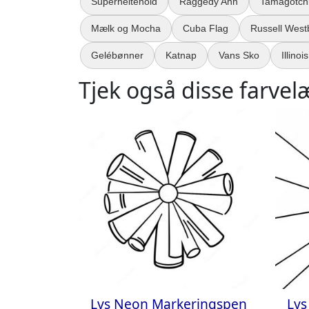
Superheltehold
Raggedy Ann
Tamagotch
Mælk og Mocha
Cuba Flag
Russell West
Gelébønner
Katnap
Vans Sko
Illinois
Tjek også disse farvel
Lys Neon Markeringspen
Lys