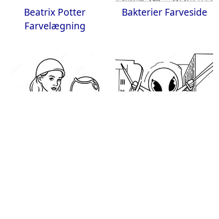
Beatrix Potter
Bakterier Farveside
Farvelægning
Nancy Drew Løser
Spider Sonic
Mysterie Farveside
Svingende Gennem
Byen Farveside