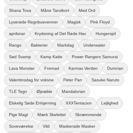
Shana Tova
Måne Tarotkort
Med Ord
Lyserøde Regnbuevenner
Magisk
Pink Floyd
aprilsnar
Krydsning af Det Røde Hav
Hungerspil
Rango
Bakterier
Markdag
Underwater
Sød Svamp
Kamp Katte
Power Rangers Samurai
Lava Monster
Fremad
Karmas Verden
Dumrian
Valentinsdag for voksne
Peter Pan
Sasuke Naruto
TLE Tegn
Øjeæble
Mandalorian
Elskelig Søde Enhjørning
XXXTentacion
Lejlighed
Pige Magt
Mærk Skelettet
Skræmmende
Soveværelse
Vild
Maskerade Masker