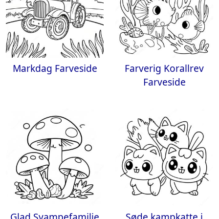
Markdag Farveside
Farverig Korallrev
Farveside
Glad Svampefamilie
Søde kampkatte i