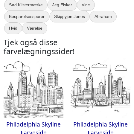
Sød Klistermærke
Jeg Elsker
Vine
Besparelsessporer
Skippyjon Jones
Abraham
Hvid
Værelse
Tjek også disse
farvelægningssider!
Philadelphia Skyline
Philadelphia Skyline
Farveside
Farveside