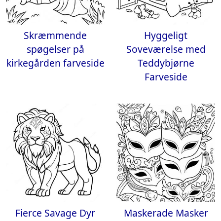
Skræmmende
Hyggeligt
spøgelser på
Soveværelse med
kirkegården farveside
Teddybjørne
Farveside
Fierce Savage Dyr
Maskerade Masker