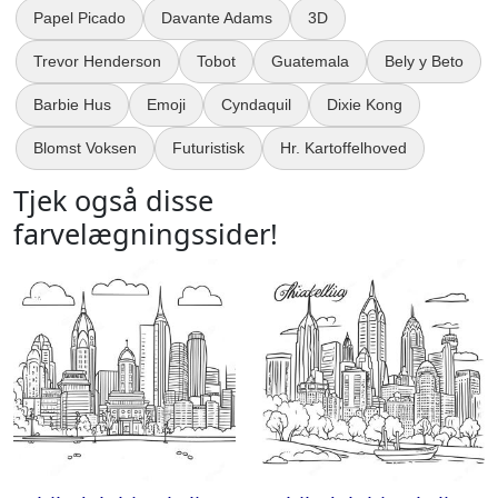
Papel Picado
Davante Adams
3D
Trevor Henderson
Tobot
Guatemala
Bely y Beto
Barbie Hus
Emoji
Cyndaquil
Dixie Kong
Blomst Voksen
Futuristisk
Hr. Kartoffelhoved
Tjek også disse
farvelægningssider!