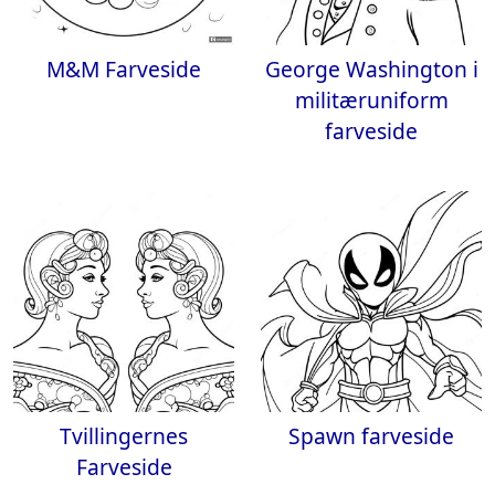
M&M Farveside
George Washington i
militæruniform
farveside
Tvillingernes
Spawn farveside
Farveside