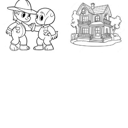
Bely y Beto Leger
Barbie Hus Farveside
Sammen Farveside